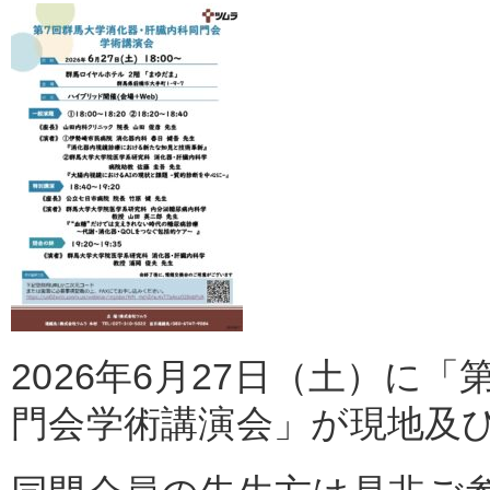
2026
年
6
月
27
日（土）に「
門会学術講演会」が現地及